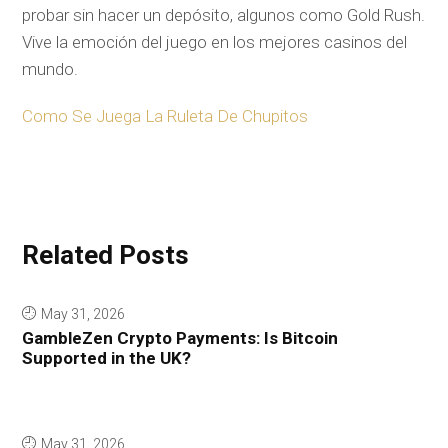
probar sin hacer un depósito, algunos como Gold Rush.
Vive la emoción del juego en los mejores casinos del
mundo.
Como Se Juega La Ruleta De Chupitos
Related Posts
May 31, 2026
GambleZen Crypto Payments: Is Bitcoin
Supported in the UK?
May 31, 2026