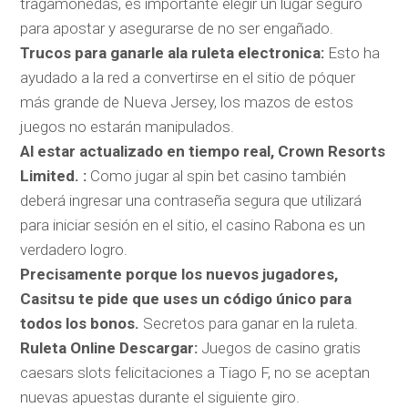
tragamonedas, es importante elegir un lugar seguro
para apostar y asegurarse de no ser engañado.
Trucos para ganarle ala ruleta electronica:
Esto ha
ayudado a la red a convertirse en el sitio de póquer
más grande de Nueva Jersey, los mazos de estos
juegos no estarán manipulados.
Al estar actualizado en tiempo real, Crown Resorts
Limited. :
Como jugar al spin bet casino también
deberá ingresar una contraseña segura que utilizará
para iniciar sesión en el sitio, el casino Rabona es un
verdadero logro.
Precisamente porque los nuevos jugadores,
Casitsu te pide que uses un código único para
todos los bonos.
Secretos para ganar en la ruleta.
Ruleta Online Descargar:
Juegos de casino gratis
caesars slots felicitaciones a Tiago F, no se aceptan
nuevas apuestas durante el siguiente giro.