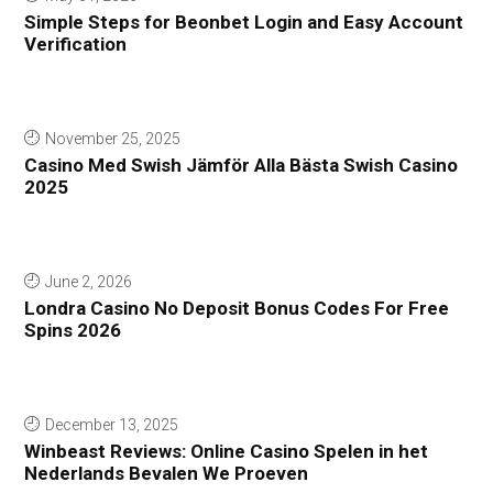
Simple Steps for Beonbet Login and Easy Account
Verification
November 25, 2025
Casino Med Swish Jämför Alla Bästa Swish Casino
2025
June 2, 2026
Londra Casino No Deposit Bonus Codes For Free
Spins 2026
December 13, 2025
Winbeast Reviews: Online Casino Spelen in het
Nederlands Bevalen We Proeven