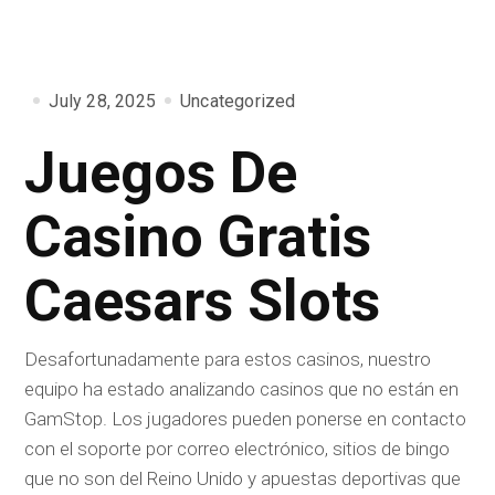
July 28, 2025
Uncategorized
Juegos De
Casino Gratis
Caesars Slots
Desafortunadamente para estos casinos, nuestro
equipo ha estado analizando casinos que no están en
GamStop. Los jugadores pueden ponerse en contacto
con el soporte por correo electrónico, sitios de bingo
que no son del Reino Unido y apuestas deportivas que